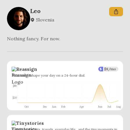
Leo
Slovenia
Nothing fancy. For now.
Reassign
$
8
/mo
Plan and reshape your day on a 24-hour dial.
$80
$20
Oct
Dec
Jan
Feb
Apr
Jun
Jul
Aug
Tinystories
Family snapshots, travels, everyday life.. and the tiny moments in